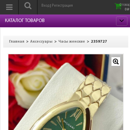
0 товар
Вход
Регистрация
|
0
p
КАТАЛОГ ТОВАРОВ
>
>
>
2359727
Главная
Аксессуары
Часы женские