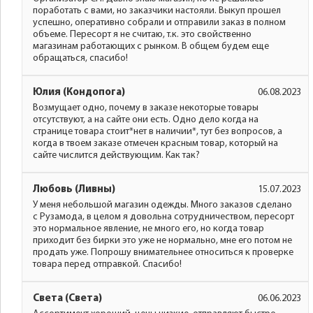
поработать с вами, но заказчики настояли. Выкуп прошел
успешно, оперативно собрали и отправили заказ в полном
объеме. Пересорт я не считаю, т.к. это свойственно
магазинам работающих с рынком. В общем будем еще
обращаться, спасибо!
Юлия (Кондопога)
06.08.2023
Возмущает одно, почему в заказе некоторые товары
отсутствуют, а на сайте они есть. Одно дело когда на
странице товара стоит*нет в наличии*, тут без вопросов, а
когда в твоем заказе отмечен красным товар, который на
сайте числится действующим. Как так?
Любовь (Ливны)
15.07.2023
У меня небольшой магазин одежды. Много заказов сделано
с Рузамода, в целом я довольна сотрудничеством, пересорт
это нормальное явление, не много его, но когда товар
приходит без бирки это уже не нормально, мне его потом не
продать уже. Попрошу внимательнее относиться к проверке
товара перед отправкой. Спасибо!
Света (Света)
06.06.2023