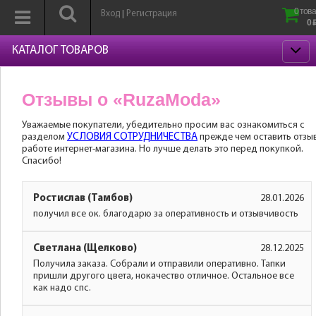
0 това
Вход
Регистрация
|
0
КАТАЛОГ ТОВАРОВ
Отзывы о «RuzaModa»
Уважаемые покупатели, убедительно просим вас ознакомиться с
разделом
УСЛОВИЯ СОТРУДНИЧЕСТВА
прежде чем оставить отзы
работе интернет-магазина. Но лучше делать это перед покупкой.
Спасибо!
Ростислав (Тамбов)
28.01.2026
получил все ок. благодарю за оперативность и отзывчивость
Светлана (Щелково)
28.12.2025
Получила заказа. Собрали и отправили оперативно. Тапки
пришли другого цвета, нокачество отличное. Остальное все
как надо спс.