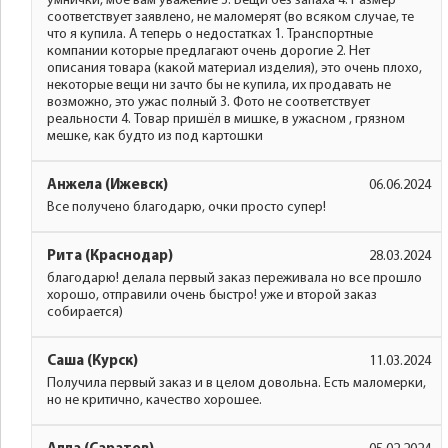
умнички, мое вам уважение 3. Вещи без запаха 4. Размер
соответствует заявлено, не маломерят (во всяком случае, те
что я купила. А теперь о недостатках 1. Транспортные
компании которые предлагают очень дорогие 2. Нет
описания товара (какой материал изделия), это очень плохо,
некоторые вещи ни зачто бы не купила, их продавать не
возможно, это ужас полный 3. Фото не соответствует
реальности 4. Товар пришёл в мишке, в ужасном , грязном
мешке, как будто из под картошки
Анжела (Ижевск)
06.06.2024
Все получено благодарю, очки просто супер!
Рита (Краснодар)
28.03.2024
благодарю! делала первый заказ переживала но все прошло
хорошо, отправили очень быстро! уже и второй заказ
собирается)
Саша (Курск)
11.03.2024
Получила первый заказ и в целом довольна. Есть маломерки,
но не критично, качество хорошее.