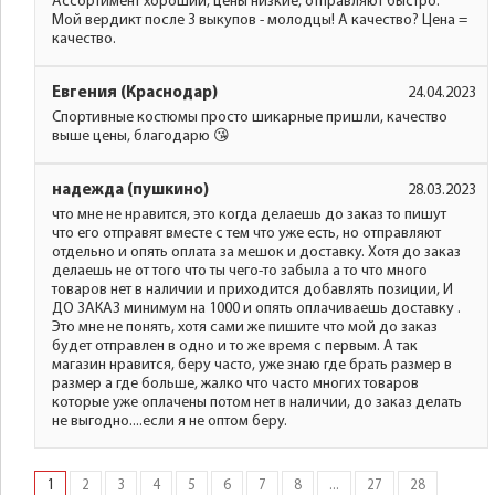
Ассортимент хороший, цены низкие, отправляют быстро.
Мой вердикт после 3 выкупов - молодцы! А качество? Цена =
качество.
Евгения (Краснодар)
24.04.2023
Спортивные костюмы просто шикарные пришли, качество
выше цены, благодарю 😘
надежда (пушкино)
28.03.2023
что мне не нравится, это когда делаешь до заказ то пишут
что его отправят вместе с тем что уже есть, но отправляют
отдельно и опять оплата за мешок и доставку. Хотя до заказ
делаешь не от того что ты чего-то забыла а то что много
товаров нет в наличии и приходится добавлять позиции, И
ДО ЗАКАЗ минимум на 1000 и опять оплачиваешь доставку .
Это мне не понять, хотя сами же пишите что мой до заказ
будет отправлен в одно и то же время с первым. А так
магазин нравится, беру часто, уже знаю где брать размер в
размер а где больше, жалко что часто многих товаров
которые уже оплачены потом нет в наличии, до заказ делать
не выгодно....если я не оптом беру.
1
2
3
4
5
6
7
8
...
27
28