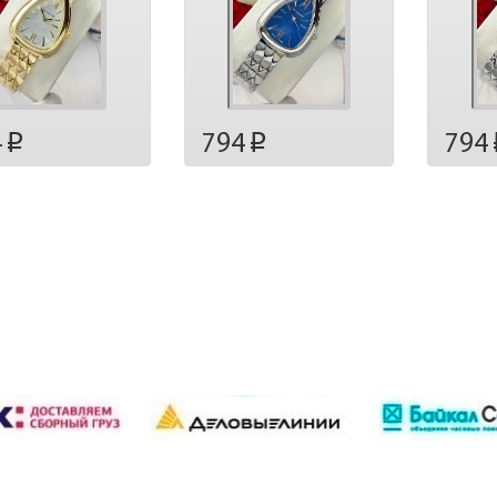
4
794
794
p
p