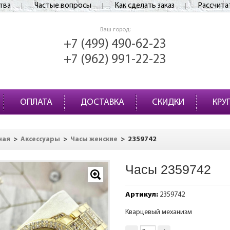
тва
Частые вопросы
Как сделать заказ
Рассчита
Ваш город:
+7 (499) 490-62-23
+7 (962) 991-22-23
ОПЛАТА
ДОСТАВКА
СКИДКИ
КРУ
>
>
>
2359742
ная
Аксессуары
Часы женские
Часы 2359742
Артикул:
2359742
Кварцевый механизм