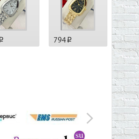
794
p
p