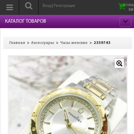
0 товар
Вход
Регистрация
|
0
p
КАТАЛОГ ТОВАРОВ
>
>
>
2359743
Главная
Аксессуары
Часы женские