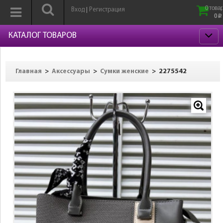
0 товар
Вход
Регистрация
|
0
p
КАТАЛОГ ТОВАРОВ
>
>
>
2275542
Главная
Аксессуары
Сумки женские