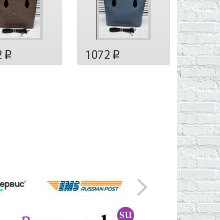
2
1072
p
p