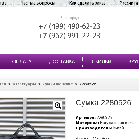
тва
Частые вопросы
Как сделать заказ
Рассчита
Ваш город:
+7 (499) 490-62-23
+7 (962) 991-22-23
ОПЛАТА
ДОСТАВКА
СКИДКИ
КРУ
>
>
>
2280526
ная
Аксессуары
Сумки женские
Сумка 2280526
Артикул:
2280526
Материал:
Натуральная кожа
Производитель:
Китай
Размер: 27 х 18см