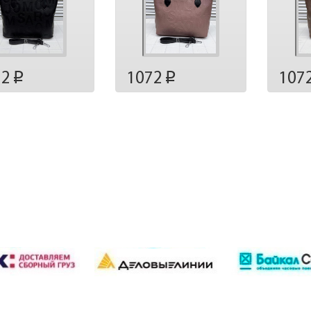
72
1072
107
p
p