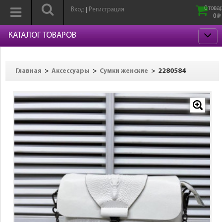
0 товар
Вход
Регистрация
|
0
p
КАТАЛОГ ТОВАРОВ
>
>
>
2280584
Главная
Аксессуары
Сумки женские