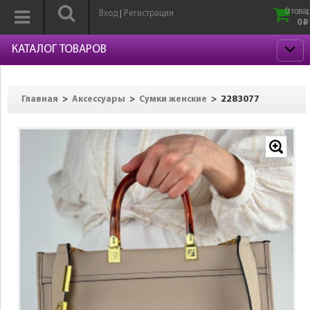
0 товар
Вход
Регистрация
|
0
p
КАТАЛОГ ТОВАРОВ
>
>
>
2283077
Главная
Аксессуары
Сумки женские