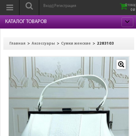
0 товар
Вход
Регистрация
|
0
p
КАТАЛОГ ТОВАРОВ
>
>
>
2283103
Главная
Аксессуары
Сумки женские