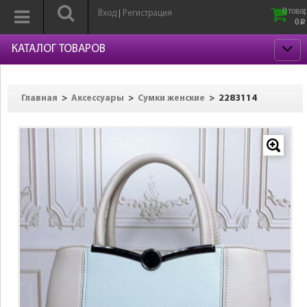
0 товар
Вход
Регистрация
|
0
p
КАТАЛОГ ТОВАРОВ
>
>
>
2283114
Главная
Аксессуары
Сумки женские