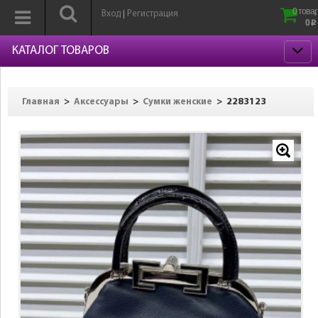
0 товар
Вход
Регистрация
|
0
p
КАТАЛОГ ТОВАРОВ
>
>
>
2283123
Главная
Аксессуары
Сумки женские