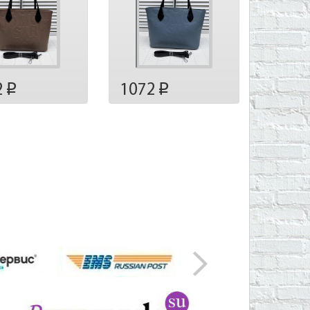
2
1072
p
p