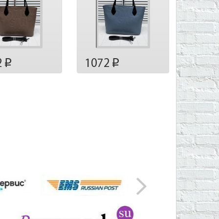
2
1072
p
p