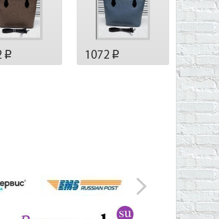
2
1072
p
p