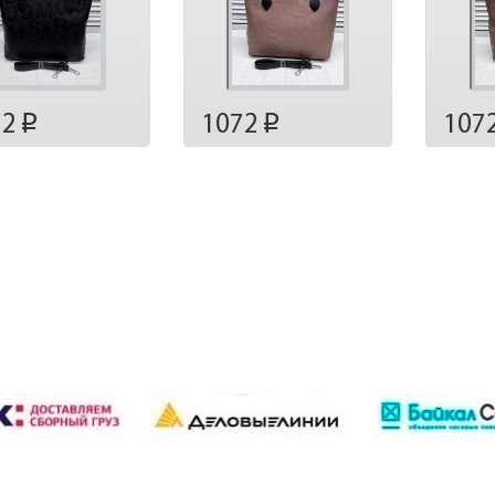
72
1072
107
p
p