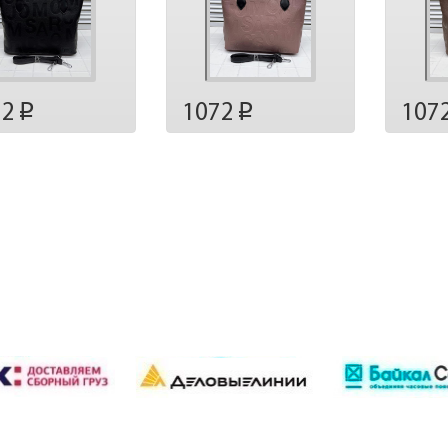
72
1072
107
p
p