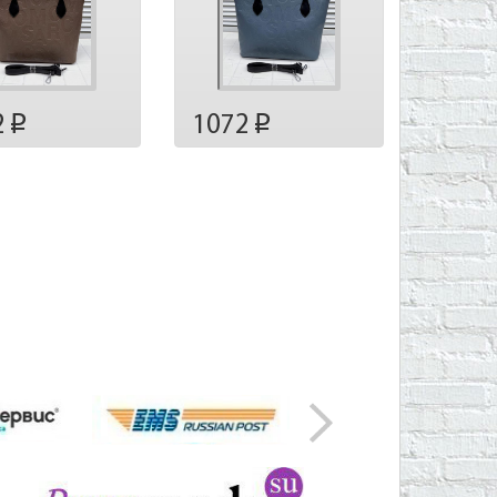
2
1072
p
p