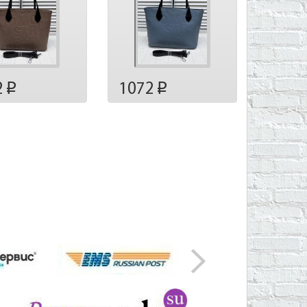
2
1072
p
p