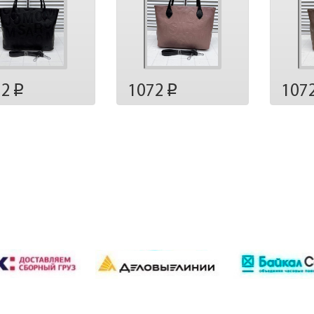
72
1072
107
p
p