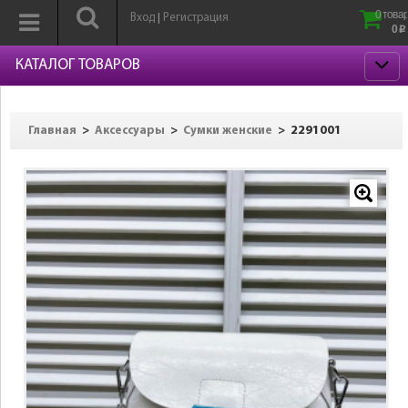
0 товар
Вход
Регистрация
|
0
p
КАТАЛОГ ТОВАРОВ
>
>
>
2291001
Главная
Аксессуары
Сумки женские