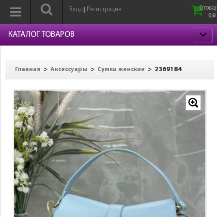
0 товар
Вход
Регистрация
|
0
p
КАТАЛОГ ТОВАРОВ
>
>
>
2369184
Главная
Аксессуары
Сумки женские