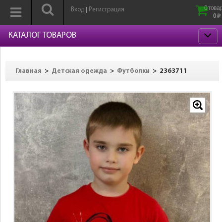
0 товар
Вход
Регистрация
|
0
p
КАТАЛОГ ТОВАРОВ
>
>
>
2363711
Главная
Детская одежда
Футболки