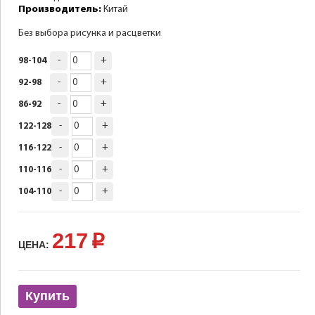
Производитель:
Китай
Без выбора рисунка и расцветки
-
+
98-104
-
+
92-98
-
+
86-92
-
+
122-128
-
+
116-122
-
+
110-116
-
+
104-110
217
p
ЦЕНА:
Купить