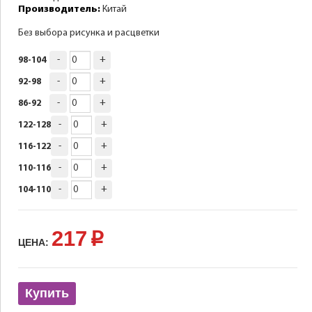
Производитель:
Китай
Без выбора рисунка и расцветки
-
+
98-104
-
+
92-98
-
+
86-92
-
+
122-128
-
+
116-122
-
+
110-116
-
+
104-110
217
p
ЦЕНА:
Купить