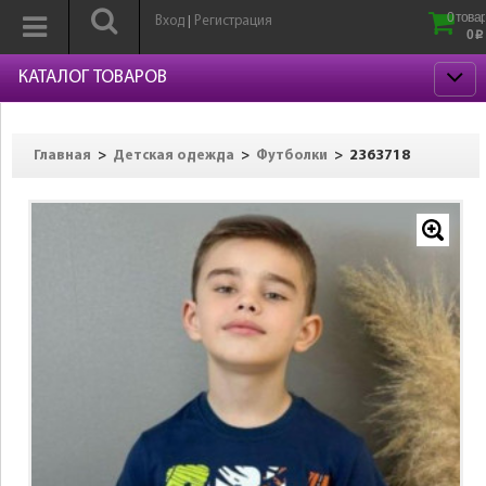
0 товар
Вход
Регистрация
|
0
p
КАТАЛОГ ТОВАРОВ
>
>
>
2363718
Главная
Детская одежда
Футболки