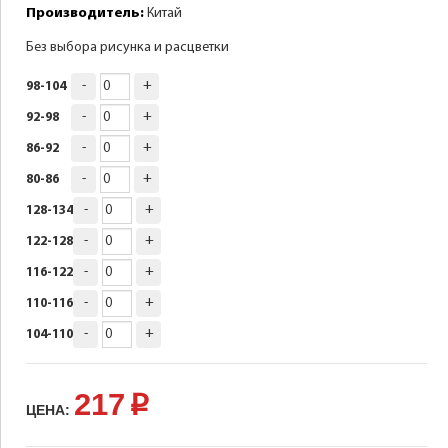
Производитель:
Китай
Без выбора рисунка и расцветки
-
+
98-104
-
+
92-98
-
+
86-92
-
+
80-86
-
+
128-134
-
+
122-128
-
+
116-122
-
+
110-116
-
+
104-110
217
p
ЦЕНА: