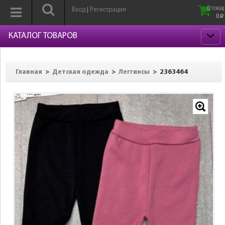
0 товар
Вход
Регистрация
|
0
p
КАТАЛОГ ТОВАРОВ
>
>
>
2363464
Главная
Детская одежда
Леггинсы