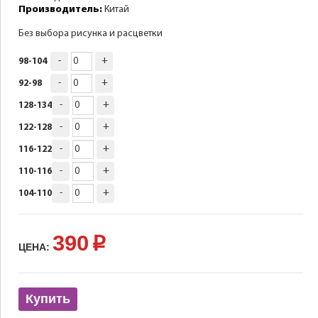
Производитель:
Китай
Без выбора рисунка и расцветки
-
+
98-104
-
+
92-98
-
+
128-134
-
+
122-128
-
+
116-122
-
+
110-116
-
+
104-110
390
p
ЦЕНА:
Купить