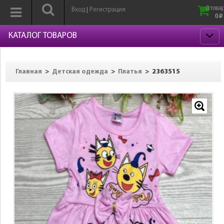
0 товар
Вход
Регистрация
|
0
p
КАТАЛОГ ТОВАРОВ
>
>
>
2363515
Главная
Детская одежда
Платья