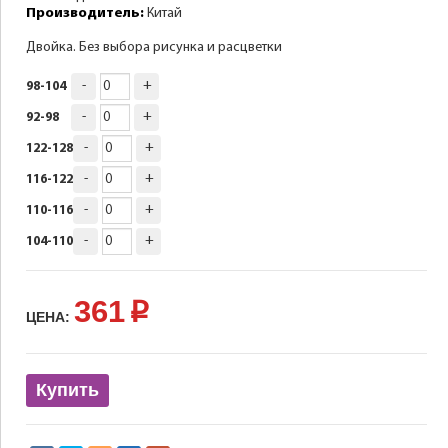
Производитель:
Китай
Двойка. Без выбора рисунка и расцветки
-
+
98-104
-
+
92-98
-
+
122-128
-
+
116-122
-
+
110-116
-
+
104-110
361
p
ЦЕНА:
Купить