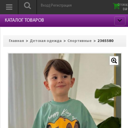
0 товар
Вход
Регистрация
|
0
p
КАТАЛОГ ТОВАРОВ
>
>
>
2365580
Главная
Детская одежда
Спортивные