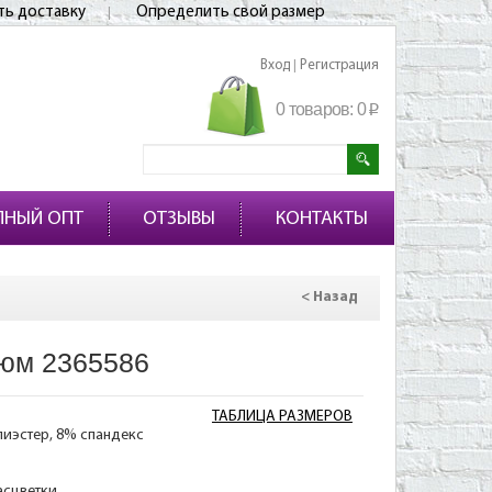
ть доставку
Определить свой размер
Вход
Регистрация
|
0 товаров:
0
p
ПНЫЙ ОПТ
ОТЗЫВЫ
КОНТАКТЫ
< Назад
юм 2365586
ТАБЛИЦА РАЗМЕРОВ
лиэстер, 8% спандекс
асцветки