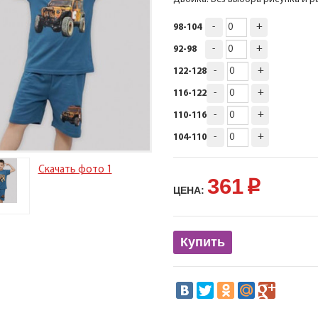
-
+
98-104
-
+
92-98
-
+
122-128
-
+
116-122
-
+
110-116
-
+
104-110
Скачать фото 1
361
p
ЦЕНА:
Купить