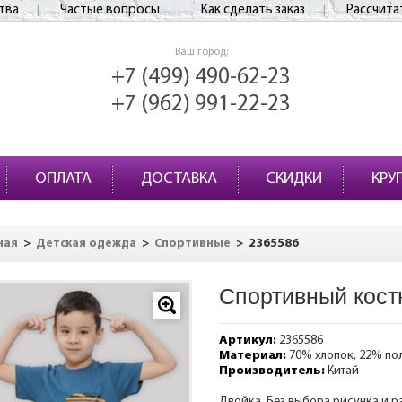
тва
Частые вопросы
Как сделать заказ
Рассчита
Ваш город:
+7 (499) 490-62-23
+7 (962) 991-22-23
ОПЛАТА
ДОСТАВКА
СКИДКИ
КРУ
>
>
>
2365586
ная
Детская одежда
Спортивные
Спортивный кост
Артикул:
2365586
Материал:
70% хлопок, 22% по
Производитель:
Китай
Двойка. Без выбора рисунка и р