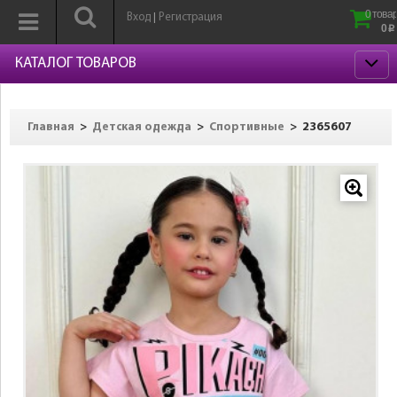
0 товар
Вход
Регистрация
|
0
p
КАТАЛОГ ТОВАРОВ
>
>
>
2365607
Главная
Детская одежда
Спортивные