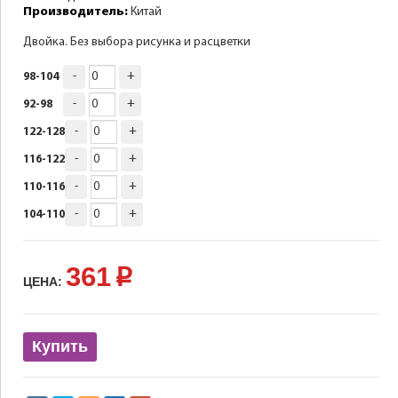
Производитель:
Китай
Двойка. Без выбора рисунка и расцветки
-
+
98-104
-
+
92-98
-
+
122-128
-
+
116-122
-
+
110-116
-
+
104-110
361
p
ЦЕНА:
Купить