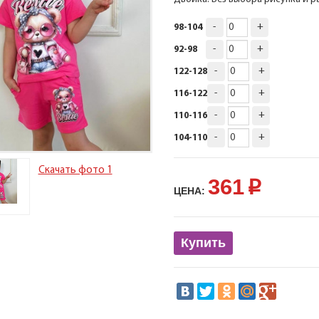
-
+
98-104
-
+
92-98
-
+
122-128
-
+
116-122
-
+
110-116
-
+
104-110
Скачать фото 1
361
p
ЦЕНА:
Купить