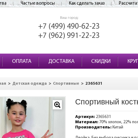
тва
Частые вопросы
Как сделать заказ
Рассчита
Ваш город:
+7 (499) 490-62-23
+7 (962) 991-22-23
ОПЛАТА
ДОСТАВКА
СКИДКИ
КРУ
>
>
>
2365631
ная
Детская одежда
Спортивные
Спортивный кост
Артикул:
2365631
Материал:
70% хлопок, 22% по
Производитель:
Китай
Двойка. Без выбора рисунка и р