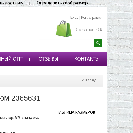
ть доставку
Определить свой размер
Вход
Регистрация
|
0 товаров:
0
p
ПНЫЙ ОПТ
ОТЗЫВЫ
КОНТАКТЫ
< Назад
юм 2365631
ТАБЛИЦА РАЗМЕРОВ
лиэстер, 8% спандекс
асцветки