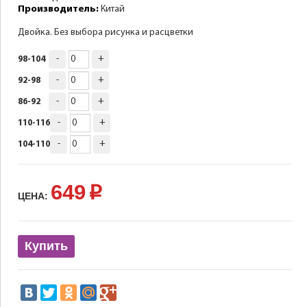
Производитель:
Китай
Двойка. Без выбора рисунка и расцветки
-
+
98-104
-
+
92-98
-
+
86-92
-
+
110-116
-
+
104-110
649
p
ЦЕНА:
Купить