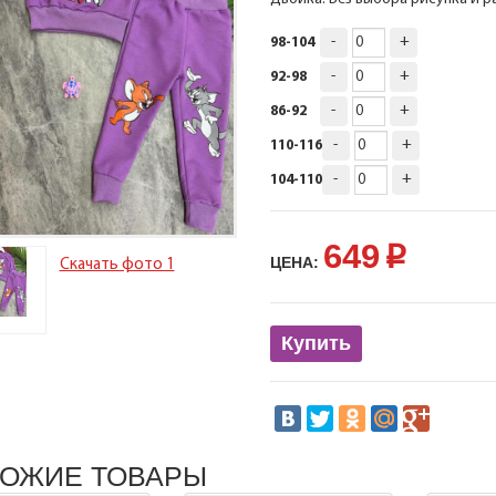
-
+
98-104
-
+
92-98
-
+
86-92
-
+
110-116
-
+
104-110
649
p
ЦЕНА:
Скачать фото 1
Купить
ОЖИЕ ТОВАРЫ