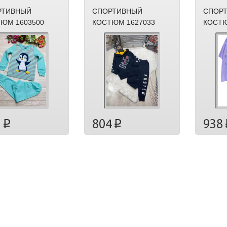
РТИВНЫЙ
СПОРТИВНЫЙ
СПОР
ЮМ 1603500
КОСТЮМ 1627033
КОСТЮ
938
3
804
p
p