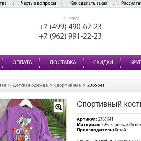
тва
Частые вопросы
Как сделать заказ
Рассчита
Ваш город:
+7 (499) 490-62-23
+7 (962) 991-22-23
ОПЛАТА
ДОСТАВКА
СКИДКИ
КРУ
>
>
>
2365641
ная
Детская одежда
Спортивные
Спортивный кост
Артикул:
2365641
Материал:
70% хлопок, 22% по
Производитель:
Китай
Двойка. Без выбора рисунка и р