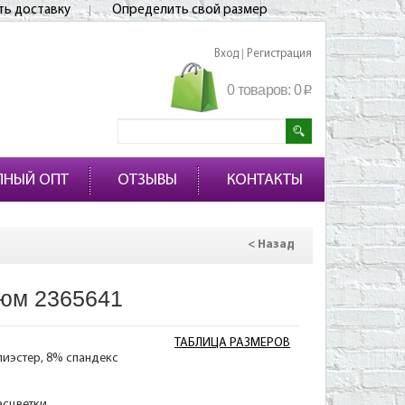
ть доставку
Определить свой размер
Вход
Регистрация
|
0 товаров:
0
p
ПНЫЙ ОПТ
ОТЗЫВЫ
КОНТАКТЫ
< Назад
юм 2365641
ТАБЛИЦА РАЗМЕРОВ
лиэстер, 8% спандекс
асцветки