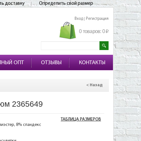
ть доставку
Определить свой размер
Вход
Регистрация
|
0 товаров:
0
p
ПНЫЙ ОПТ
ОТЗЫВЫ
КОНТАКТЫ
< Назад
юм 2365649
ТАБЛИЦА РАЗМЕРОВ
лиэстер, 8% спандекс
асцветки