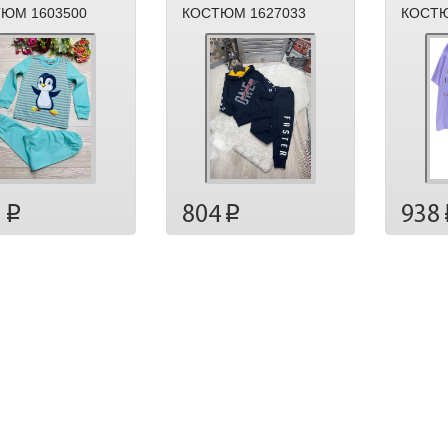
ЮМ 1603500
КОСТЮМ 1627033
КОСТЮ
938
3
804
p
p