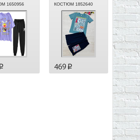
М 1650956
КОСТЮМ 1852640
469
p
p