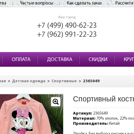
тва
Частые вопросы
Как сделать заказ
Рассчита
Ваш город:
+7 (499) 490-62-23
+7 (962) 991-22-23
ОПЛАТА
ДОСТАВКА
СКИДКИ
КРУ
>
>
>
2365649
ная
Детская одежда
Спортивные
Спортивный кост
Артикул:
2365649
Материал:
70% хлопок, 22% по
Производитель:
Китай
Двойка. Без выбора рисунка и р