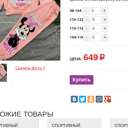
-
+
98-104
-
+
116-122
-
+
110-116
-
+
104-110
649
p
ЦЕНА:
Скачать фото 1
Купить
ОЖИЕ ТОВАРЫ
РТИВНЫЙ
СПОРТИВНЫЙ
СПОР