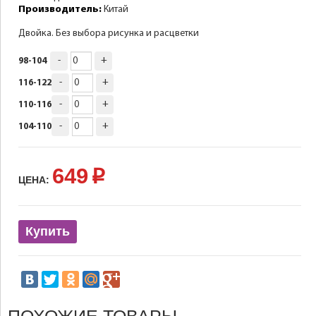
Производитель:
Китай
Двойка. Без выбора рисунка и расцветки
-
+
98-104
-
+
116-122
-
+
110-116
-
+
104-110
649
p
ЦЕНА:
Купить