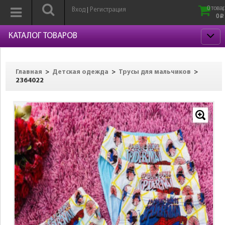
0 товар
Вход
Регистрация
|
0
p
КАТАЛОГ ТОВАРОВ
>
>
>
Главная
Детская одежда
Трусы для мальчиков
2364022