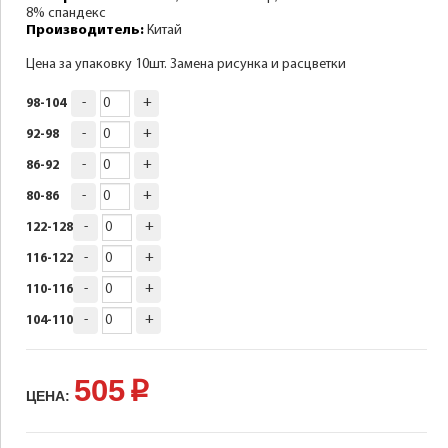
8% спандекс
Производитель:
Китай
Цена за упаковку 10шт. Замена рисунка и расцветки
-
+
98-104
-
+
92-98
-
+
86-92
-
+
80-86
-
+
122-128
-
+
116-122
-
+
110-116
-
+
104-110
505
p
ЦЕНА: