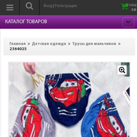
0 товар
Вход
Регистрация
|
0
p
КАТАЛОГ ТОВАРОВ
>
>
>
Главная
Детская одежда
Трусы для мальчиков
2364025