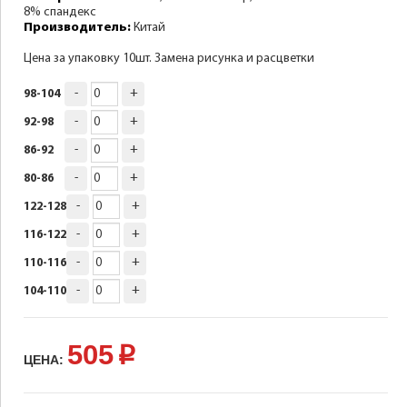
8% спандекс
Производитель:
Китай
Цена за упаковку 10шт. Замена рисунка и расцветки
-
+
98-104
-
+
92-98
-
+
86-92
-
+
80-86
-
+
122-128
-
+
116-122
-
+
110-116
-
+
104-110
505
p
ЦЕНА: