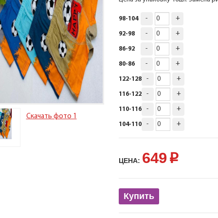
-
+
98-104
-
+
92-98
-
+
86-92
-
+
80-86
-
+
122-128
-
+
116-122
-
+
110-116
Скачать фото 1
-
+
104-110
649
p
ЦЕНА:
Купить