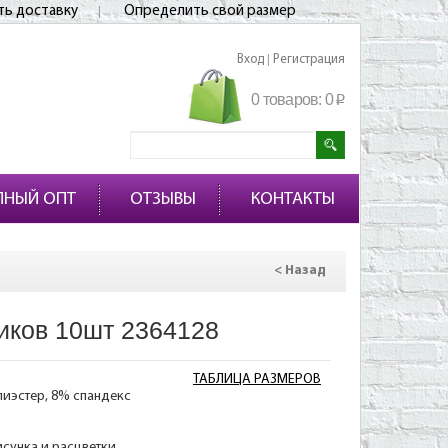
ть доставку
Определить свой размер
Вход
Регистрация
|
0 товаров:
0
p
ПНЫЙ ОПТ
ОТЗЫВЫ
КОНТАКТЫ
< Назад
иков 10шт 2364128
ТАБЛИЦА РАЗМЕРОВ
лиэстер, 8% спандекс
исунка и расцветки