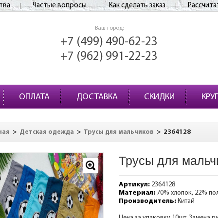
тва
Частые вопросы
Как сделать заказ
Рассчита
Ваш город:
+7 (499) 490-62-23
+7 (962) 991-22-23
ОПЛАТА
ДОСТАВКА
СКИДКИ
КРУ
>
>
>
2364128
ная
Детская одежда
Трусы для мальчиков
Трусы для мальч
Артикул:
2364128
Материал:
70% хлопок, 22% по
Производитель:
Китай
Цена за упаковку 10шт. Замена р