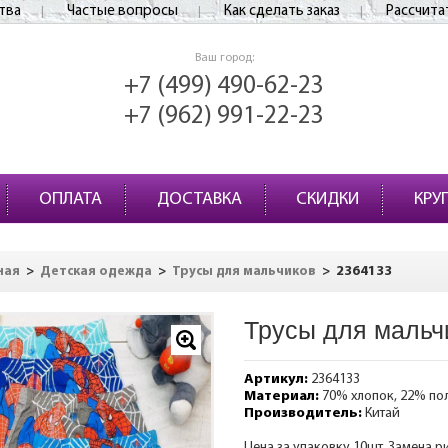
тва
Частые вопросы
Как сделать заказ
Рассчита
Ваш город:
+7 (499) 490-62-23
+7 (962) 991-22-23
ОПЛАТА
ДОСТАВКА
СКИДКИ
КРУ
>
>
>
2364133
ная
Детская одежда
Трусы для мальчиков
Трусы для мальч
Артикул:
2364133
Материал:
70% хлопок, 22% по
Производитель:
Китай
Цена за упаковку 10шт. Замена р