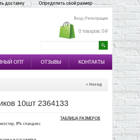
ть доставку
Определить свой размер
Вход
Регистрация
|
0 товаров:
0
p
ПНЫЙ ОПТ
ОТЗЫВЫ
КОНТАКТЫ
< Назад
иков 10шт 2364133
ТАБЛИЦА РАЗМЕРОВ
лиэстер, 8% спандекс
исунка и расцветки