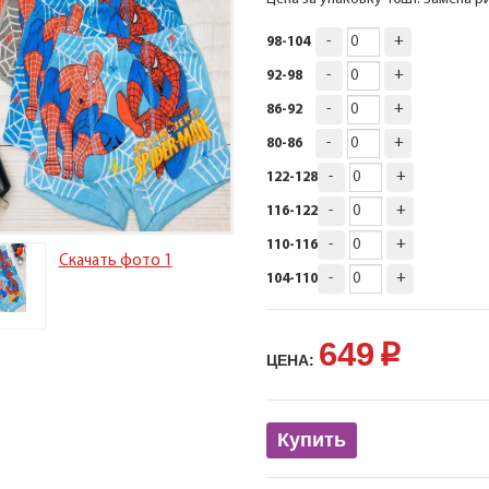
-
+
98-104
-
+
92-98
-
+
86-92
-
+
80-86
-
+
122-128
-
+
116-122
-
+
110-116
Скачать фото 1
-
+
104-110
649
p
ЦЕНА:
Купить