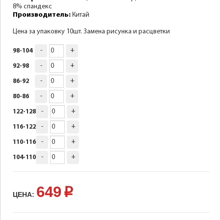
8% спандекс
Производитель:
Китай
Цена за упаковку 10шт. Замена рисунка и расцветки
-
+
98-104
-
+
92-98
-
+
86-92
-
+
80-86
-
+
122-128
-
+
116-122
-
+
110-116
-
+
104-110
649
p
ЦЕНА: