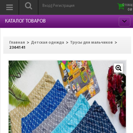
0 товар
Вход
Регистрация
|
0
p
КАТАЛОГ ТОВАРОВ
>
>
>
Главная
Детская одежда
Трусы для мальчиков
2364141