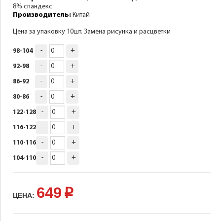
8% спандекс
Производитель:
Китай
Цена за упаковку 10шт. Замена рисунка и расцветки
-
+
98-104
-
+
92-98
-
+
86-92
-
+
80-86
-
+
122-128
-
+
116-122
-
+
110-116
-
+
104-110
649
p
ЦЕНА: