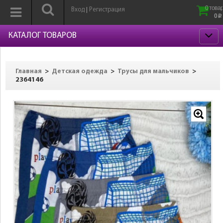
0 товар
Вход
Регистрация
|
0
p
КАТАЛОГ ТОВАРОВ
>
>
>
Главная
Детская одежда
Трусы для мальчиков
2364146