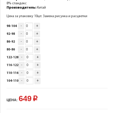
8% спандекс
Производитель:
Китай
Цена за упаковку 10шт. Замена рисунка и расцветки
-
+
98-104
-
+
92-98
-
+
86-92
-
+
80-86
-
+
122-128
-
+
116-122
-
+
110-116
-
+
104-110
649
p
ЦЕНА: