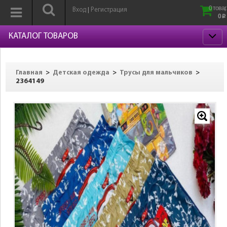
0 товар
Вход
Регистрация
|
0
p
КАТАЛОГ ТОВАРОВ
>
>
>
Главная
Детская одежда
Трусы для мальчиков
2364149