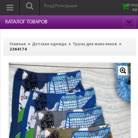
0 товар
Вход
Регистрация
|
0
p
КАТАЛОГ ТОВАРОВ
>
>
>
Главная
Детская одежда
Трусы для мальчиков
2364174