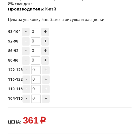
8% спандекс
Производитель:
Китай
Цена за упаковку 5шт. Замена рисунка и расцветки
-
+
98-104
-
+
92-98
-
+
86-92
-
+
80-86
-
+
122-128
-
+
116-122
-
+
110-116
-
+
104-110
361
p
ЦЕНА: