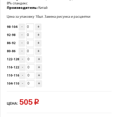
8% спандекс
Производитель:
Китай
Цена за упаковку 10шт. Замена рисунка и расцветки
-
+
98-104
-
+
92-98
-
+
86-92
-
+
80-86
-
+
122-128
-
+
116-122
-
+
110-116
-
+
104-110
505
p
ЦЕНА: