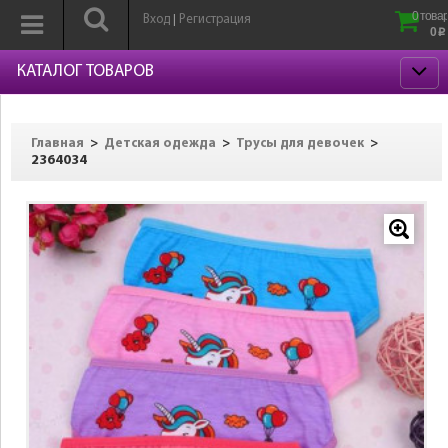
0 товар
Вход
Регистрация
|
0
p
КАТАЛОГ ТОВАРОВ
>
>
>
Главная
Детская одежда
Трусы для девочек
2364034