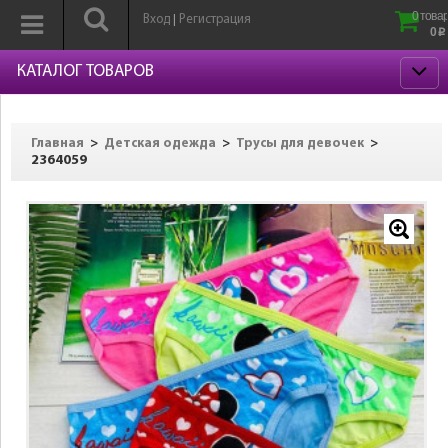
0 товар
Вход
Регистрация
|
0
p
КАТАЛОГ ТОВАРОВ
>
>
>
Главная
Детская одежда
Трусы для девочек
2364059