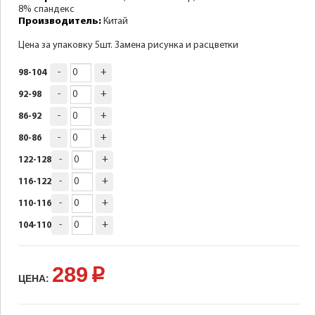
8% спандекс
Производитель:
Китай
Цена за упаковку 5шт. Замена рисунка и расцветки
-
+
98-104
-
+
92-98
-
+
86-92
-
+
80-86
-
+
122-128
-
+
116-122
-
+
110-116
-
+
104-110
289
p
ЦЕНА: