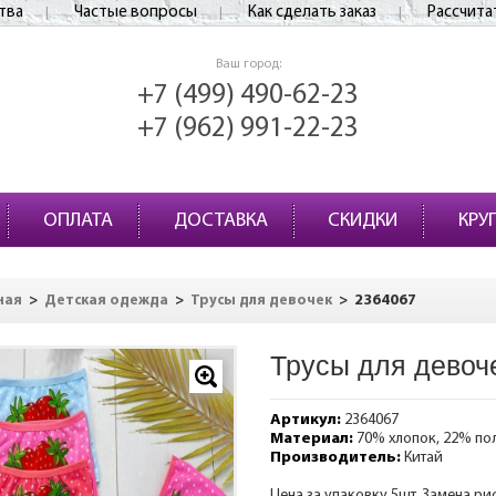
тва
Частые вопросы
Как сделать заказ
Рассчита
Ваш город:
+7 (499) 490-62-23
+7 (962) 991-22-23
ОПЛАТА
ДОСТАВКА
СКИДКИ
КРУ
>
>
>
2364067
ная
Детская одежда
Трусы для девочек
Трусы для девоч
Артикул:
2364067
Материал:
70% хлопок, 22% по
Производитель:
Китай
Цена за упаковку 5шт. Замена ри