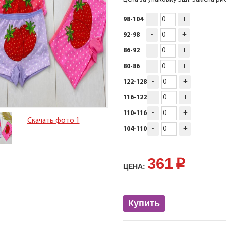
-
+
98-104
-
+
92-98
-
+
86-92
-
+
80-86
-
+
122-128
-
+
116-122
-
+
110-116
Скачать фото 1
-
+
104-110
361
p
ЦЕНА:
Купить