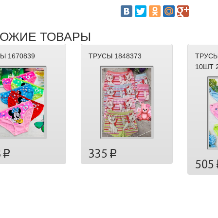
ОЖИЕ ТОВАРЫ
Ы 1670839
ТРУСЫ 1848373
ТРУСЫ
10ШТ 
8
335
p
p
505