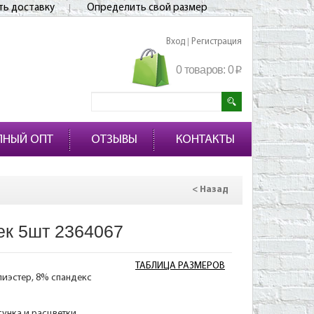
ть доставку
Определить свой размер
Вход
Регистрация
|
0 товаров:
0
p
ПНЫЙ ОПТ
ОТЗЫВЫ
КОНТАКТЫ
< Назад
ек 5шт 2364067
ТАБЛИЦА РАЗМЕРОВ
лиэстер, 8% спандекс
сунка и расцветки