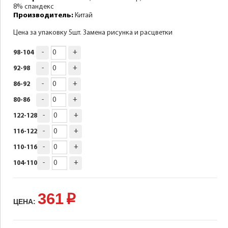
8% спандекс
Производитель:
Китай
Цена за упаковку 5шт. Замена рисунка и расцветки
-
+
98-104
-
+
92-98
-
+
86-92
-
+
80-86
-
+
122-128
-
+
116-122
-
+
110-116
-
+
104-110
361
p
ЦЕНА: