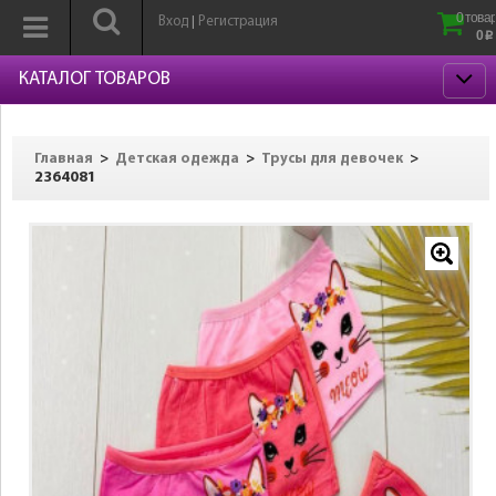
0 товар
Вход
Регистрация
|
0
p
КАТАЛОГ ТОВАРОВ
>
>
>
Главная
Детская одежда
Трусы для девочек
2364081