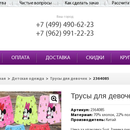
тва
Частые вопросы
Как сделать заказ
Рассчита
Ваш город:
+7 (499) 490-62-23
+7 (962) 991-22-23
ОПЛАТА
ДОСТАВКА
СКИДКИ
КРУ
>
>
>
2364085
ная
Детская одежда
Трусы для девочек
Трусы для девоч
Артикул:
2364085
Материал:
70% хлопок, 22% по
Производитель:
Китай
Цена за упаковку 5шт. Замена ри