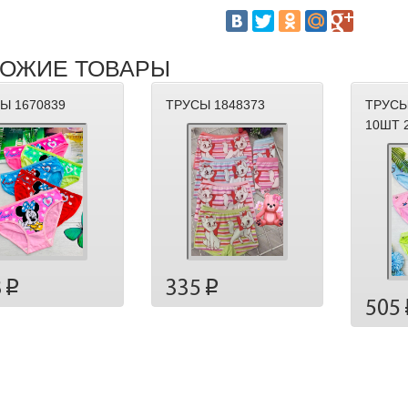
ОЖИЕ ТОВАРЫ
Ы 1670839
ТРУСЫ 1848373
ТРУСЫ
10ШТ 
8
335
p
p
505