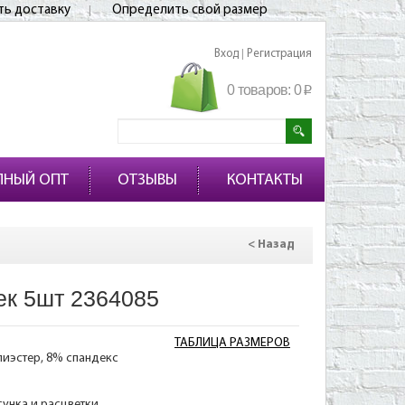
ть доставку
Определить свой размер
Вход
Регистрация
|
0 товаров:
0
p
ПНЫЙ ОПТ
ОТЗЫВЫ
КОНТАКТЫ
< Назад
ек 5шт 2364085
ТАБЛИЦА РАЗМЕРОВ
лиэстер, 8% спандекс
сунка и расцветки