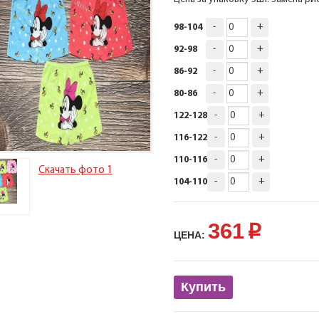
-
+
98-104
-
+
92-98
-
+
86-92
-
+
80-86
-
+
122-128
-
+
116-122
-
+
110-116
Скачать фото 1
-
+
104-110
361
p
ЦЕНА:
Купить