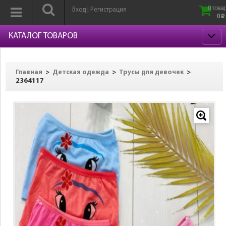
0 товар
Вход
Регистрация
|
0
p
КАТАЛОГ ТОВАРОВ
>
>
>
Главная
Детская одежда
Трусы для девочек
2364117