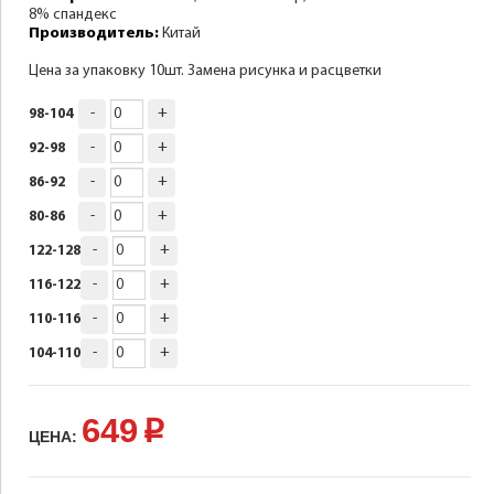
8% спандекс
Производитель:
Китай
Цена за упаковку 10шт. Замена рисунка и расцветки
-
+
98-104
-
+
92-98
-
+
86-92
-
+
80-86
-
+
122-128
-
+
116-122
-
+
110-116
-
+
104-110
649
p
ЦЕНА: