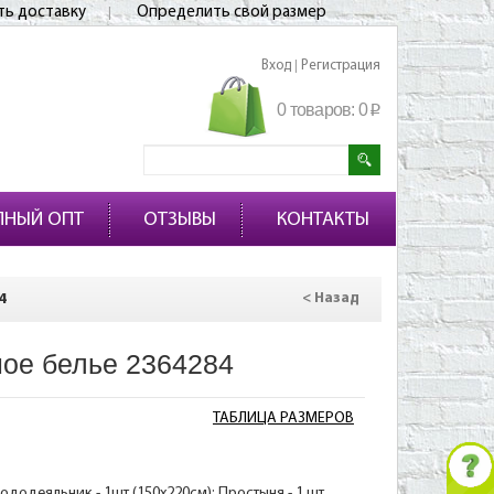
ть доставку
Определить свой размер
Вход
Регистрация
|
0 товаров:
0
p
ПНЫЙ ОПТ
ОТЗЫВЫ
КОНТАКТЫ
4
< Назад
ное белье 2364284
ТАБЛИЦА РАЗМЕРОВ
Пододеяльник - 1шт (150х220см); Простыня - 1 шт