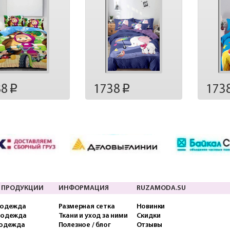
88
1738
173
p
p
 ПРОДУКЦИИ
ИНФОРМАЦИЯ
RUZAMODA.SU
 одежда
Размерная сетка
Новинки
 одежда
Ткани и уход за ними
Скидки
 одежда
Полезное / блог
Отзывы