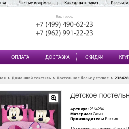
тва
Частые вопросы
Как сделать заказ
Рассчита
Ваш город:
+7 (499) 490-62-23
+7 (962) 991-22-23
ОПЛАТА
ДОСТАВКА
СКИДКИ
КРУ
>
>
>
236428
ная
Домашний текстиль
Постельное белье детское
Детское постель
Артикул:
2364284
Материал:
Сатин
Производитель:
Россия
1,5 спальное постельное бельё. 