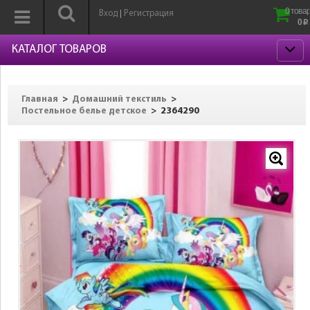
0 товар
Вход
Регистрация
|
0
p
КАТАЛОГ ТОВАРОВ
>
>
Главная
Домашний текстиль
>
2364290
Постельное белье детское