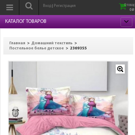
0 товар
Вход
Регистрация
|
0
p
КАТАЛОГ ТОВАРОВ
>
>
Главная
Домашний текстиль
>
2369355
Постельное белье детское