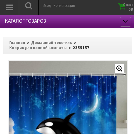
0 товар
Вход
Регистрация
|
0
p
КАТАЛОГ ТОВАРОВ
>
>
Главная
Домашний текстиль
>
2355157
Коврик для ванной комнаты