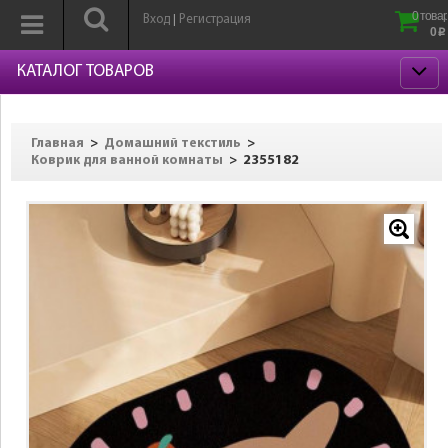
0 товар
Вход
Регистрация
|
0
p
КАТАЛОГ ТОВАРОВ
>
>
Главная
Домашний текстиль
>
2355182
Коврик для ванной комнаты