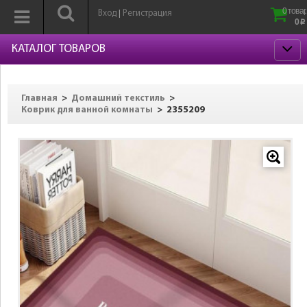
0 товар
Вход
Регистрация
|
0
p
КАТАЛОГ ТОВАРОВ
>
>
Главная
Домашний текстиль
>
2355209
Коврик для ванной комнаты